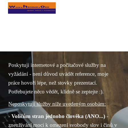
Skip to main content
Skip to navigation
P
oskytuji internetové a počítačové služby na 
vyžádání - není důvod uvádět reference, moje 
práce hovoří lépe, než stovky prezentací. 
Potřebujete něco vědět, klidně se zeptejte :).
Neposkytuji služby níže uvedeným osobám:
- 
Voličům stran jednoho člověka (ANO...)
 - 
zneužívání moci k omezení svobody slov i činů v 