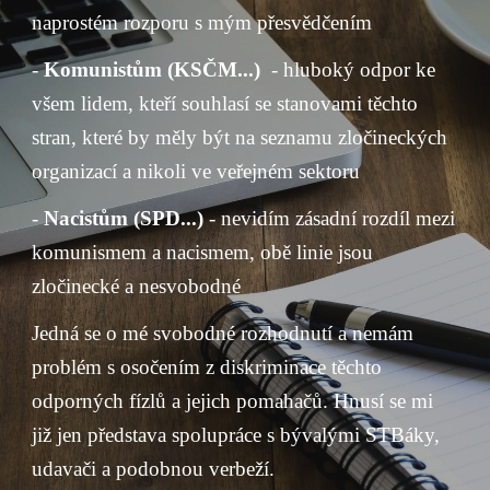
naprostém rozporu s mým přesvědčením
- 
Komunistům (KSČM...)
  - hluboký odpor ke 
všem lidem, kteří souhlasí se stanovami těchto 
stran, které by měly být na seznamu zločineckých 
organizací a nikoli ve veřejném sektoru
- 
Nacistům (SPD...)
 - nevidím zásadní rozdíl mezi 
komunismem a nacismem, obě linie jsou 
zločinecké a nesvobodné
Jedná se o mé svobodné rozhodnutí a nemám 
problém s osočením z diskriminace těchto 
odporných fízlů a jejich pomahačů. Hnusí se mi 
již jen představa spolupráce s bývalými STBáky, 
udavači a podobnou verbeží.